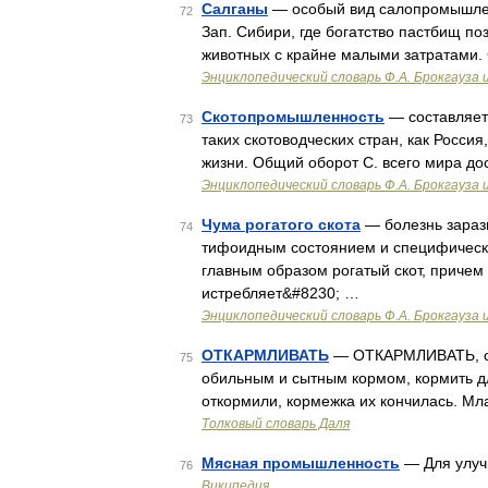
Салганы
— особый вид салопромышленн
72
Зап. Сибири, где богатство пастбищ по
животных с крайне малыми затратами. 
Энциклопедический словарь Ф.А. Брокгауза 
Скотопромышленность
— составляет 
73
таких скотоводческих стран, как Росс
жизни. Общий оборот С. всего мира дос
Энциклопедический словарь Ф.А. Брокгауза 
Чума рогатого скота
— болезнь зараз
74
тифоидным состоянием и специфическ
главным образом рогатый скот, причем
истребляет&#8230; …
Энциклопедический словарь Ф.А. Брокгауза 
ОТКАРМЛИВАТЬ
— ОТКАРМЛИВАТЬ, отк
75
обильным и сытным кормом, кормить дл
откормили, кормежка их кончилась. Мл
Толковый словарь Даля
Мясная промышленность
— Для улуч
76
Википедия