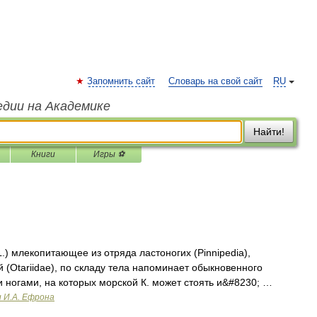
Запомнить сайт
Словарь на свой сайт
RU
едии на Академике
Найти!
Книги
Игры ⚽
L.) млекопитающее из отряда ластоногих (Pinnipedia),
 (Otariidae), по складу тела напоминает обыкновенного
 ногами, на которых морской К. может стоять и&#8230; …
и И.А. Ефрона