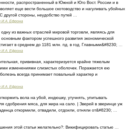
ости, распространенный в Южной и Юго Вост. России и в
зволяет еще вести большое скотоводство и нагуливать убойных
С другой стороны, неудобство путей …
и И.А. Ефрона
одну из важных отраслей мировой торговли, являясь для
ия, основным фактором успешного развития экономической
тигает в среднем до 1181 млн. пд. в год. Главными&#8230; …
и И.А. Ефрона
ительная, прививная, характеризуется крайне тяжелым
ими изменениями слизистых оболочек. Поражается ею
 болезнь всегда принимает повальный характер и
и И.А. Ефрона
ормить вола на убой, индюшку, утучнять, упитывать
я сдобрения мяса, для жира на сало. | Зверей в зверинце уж
аденца откормили, отвадили, отдоили, отняли от&#8230; …
шения этой статьи желательно?: Викифицировать статью …