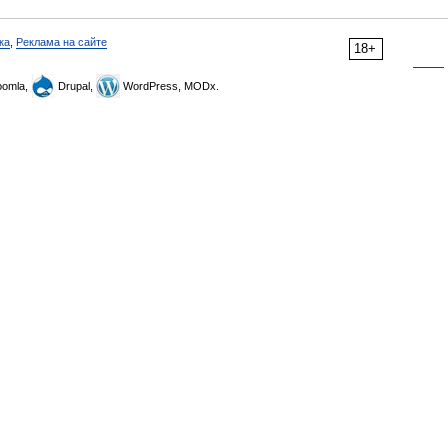
ка
,
Реклама на сайте
18+
omla,
Drupal,
WordPress, MODx.