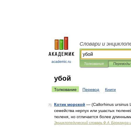
Словари и энциклоп
academic.ru
Толкования
Переводы
убой
Толкование
Перевод
Книги
Котик морской
— (Callorhinus ursinus 
71
семейства нерпух или ушастых тюленей
тюленя, но отличается более длинными
Энциклопедический словарь Ф.А. Брокгауза 