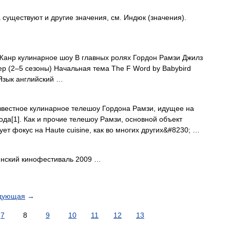
 существуют и другие значения, см. Индюк (значения).
анр кулинарное шоу В главных ролях Гордон Рамзи Джилз
ер (2–5 сезоны) Начальная тема The F Word by Babybird
Язык английский …
вестное кулинарное телешоу Гордона Рамзи, идущее на
ода[1]. Как и прочие телешоу Рамзи, основной объект
ует фокус на Haute cuisine, как во многих других&#8230; …
нский кинофестиваль 2009 …
дующая
→
7
8
9
10
11
12
13