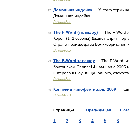
Домашняя индейка
— У этого термина
77
Домашняя индейка …
Википедия
The F-Word (телешоу)
— The F Word Ж
78
Корен (1–2 сезоны) Джанет Стрит Порт
Страна производства Великобритания 
Википедия
The F-Word телешоу
— The F Word из
79
британском Channel 4 начиная с 2005 г
интереса в шоу пища, однако, отсутств
Википедия
Каннский кинофестиваль 2009
— Кан
80
Википедия
Страницы
←
Предыдущая
Сле
1
2
3
4
5
6